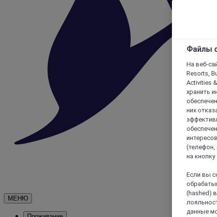
Файлы c
На веб-сайт
Resorts, B
Activities 
хранить и
обеспечен
них отказа
эффективн
обеспечен
интересов
(телефон,
на кнопку
Если вы с
обрабатыв
(hashed) 
МЕНЮ
лояльност
данные мо
Проживание