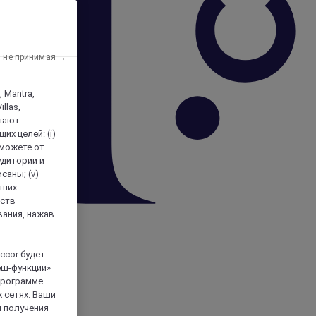
, не принимая →
, Mantra,
llas,
лают
х целей: (i)
 можете от
аудитории и
саны; (v)
аших
йств
вания, нажав
ccor будет
еш-функции»
 программе
 сетях. Ваши
я получения