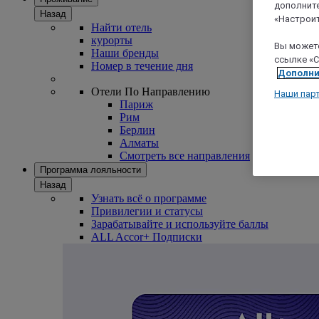
дополните
Назад
«Настроит
Найти отель
курорты
Вы можете
Наши бренды
ссылке «C
Номер в течение дня
Дополни
Отели По Направлению
Наши пар
Париж
Рим
Берлин
Алматы
Смотреть все направления
Программа лояльности
Назад
Узнать всё о программе
Привилегии и статусы
Зарабатывайте и используйте баллы
ALL Accor+ Подписки