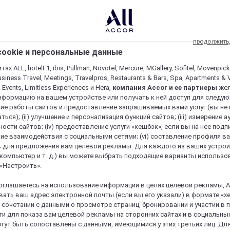
продолжить
ookie и персональные данные
ах ALL, hotelF1, ibis, Pullman, Novotel, Mercure, MGallery, Sofitel, Movenpick
usiness Travel, Meetings, Travelpros, Restaurants & Bars, Spa, Apartments & Vi
& Events, Limitless Experiences и Hera,
компания Accor и ее партнеры
же
нформацию на вашем устройстве или получать к ней доступ для следующи
ие работы сайтов и предоставление запрашиваемых вами услуг (вы не
ться); (ii) улучшение и персонализация функций сайтов; (iii) измерение 
ости сайтов; (iv) предоставление услуги «кешбэк», если вы на нее подпи
ие взаимодействия с социальными сетями; (vi) составление профиля в
 для предложения вам целевой рекламы. Для каждого из ваших устро
 компьютер и т. д.) вы можете выбрать подходящие варианты использо
 «Настроить».
оглашаетесь на использование информации в целях целевой рекламы, A
ать ваш адрес электронной почты (если вы его указали) в формате «х
в сочетании с данными о просмотре страниц, бронировании и участии в
и для показа вам целевой рекламы на сторонних сайтах и в социальных
гут быть сопоставлены с данными, имеющимися у этих третьих лиц. Дл