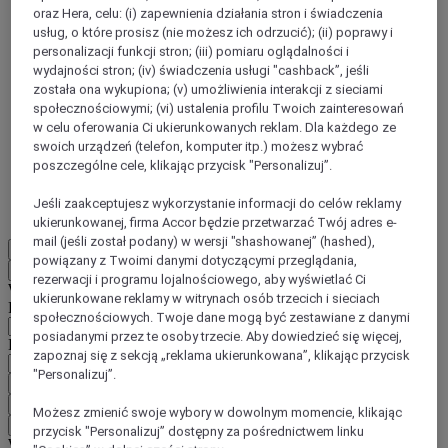
oraz Hera, celu: (i) zapewnienia działania stron i świadczenia
usług, o które prosisz (nie możesz ich odrzucić); (ii) poprawy i
personalizacji funkcji stron; (iii) pomiaru oglądalności i
wydajności stron; (iv) świadczenia usługi "cashback”, jeśli
została ona wykupiona; (v) umożliwienia interakcji z sieciami
społecznościowymi; (vi) ustalenia profilu Twoich zainteresowań
ALL Accor+ ibis
w celu oferowania Ci ukierunkowanych reklam. Dla każdego ze
swoich urządzeń (telefon, komputer itp.) możesz wybrać
15% znizki
przez cały rok na pobyty
w ibis
poszczególne cele, klikając przycisk "Personalizuj”.
Dołącz Teraz
Jeśli zaakceptujesz wykorzystanie informacji do celów reklamy
Więcej
ukierunkowanej, firma Accor będzie przetwarzać Twój adres e-
mail (jeśli został podany) w wersji "shashowanej” (hashed),
EN
powiązany z Twoimi danymi dotyczącymi przeglądania,
Wstecz
rezerwacji i programu lojalnościowego, aby wyświetlać Ci
Wybierz kraj i język poniżej
ukierunkowane reklamy w witrynach osób trzecich i sieciach
Region
społecznościowych. Twoje dane mogą być zestawiane z danymi
posiadanymi przez te osoby trzecie. Aby dowiedzieć się więcej,
Kraj/region-język
zapoznaj się z sekcją „reklama ukierunkowana”, klikając przycisk
"Personalizuj”.
Potwierdź kraj i język
EUR
(€)
Możesz zmienić swoje wybory w dowolnym momencie, klikając
Wstecz
przycisk "Personalizuj” dostępny za pośrednictwem linku
Wybierz walutę poniżej