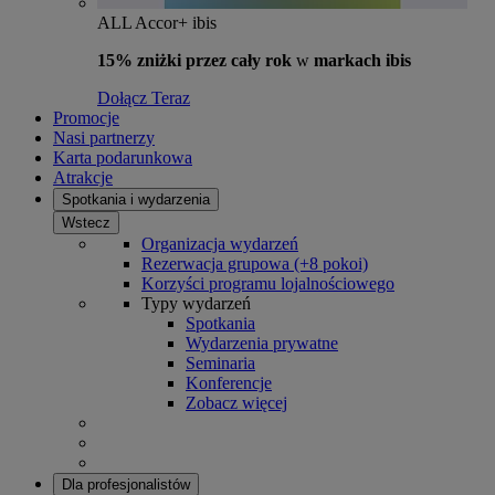
ALL Accor+ ibis
15% zniżki przez cały rok
w
markach ibis
Dołącz Teraz
Promocje
Nasi partnerzy
Karta podarunkowa
Atrakcje
Spotkania i wydarzenia
Wstecz
Organizacja wydarzeń
Rezerwacja grupowa (+8 pokoi)
Korzyści programu lojalnościowego
Typy wydarzeń
Spotkania
Wydarzenia prywatne
Seminaria
Konferencje
Zobacz więcej
Dla profesjonalistów