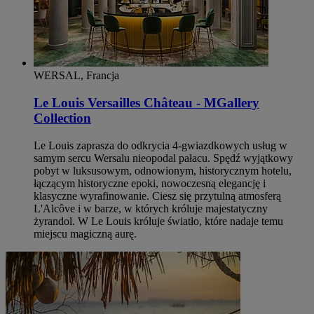
WERSAL, Francja
Le Louis Versailles Château - MGallery
Collection
Le Louis zaprasza do odkrycia 4-gwiazdkowych usług w
samym sercu Wersalu nieopodal pałacu. Spędź wyjątkowy
pobyt w luksusowym, odnowionym, historycznym hotelu,
łączącym historyczne epoki, nowoczesną elegancję i
klasyczne wyrafinowanie. Ciesz się przytulną atmosferą
L'Alcôve i w barze, w których króluje majestatyczny
żyrandol. W Le Louis króluje światło, które nadaje temu
miejscu magiczną aurę.