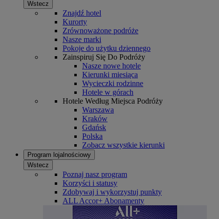
Wstecz
Znajdź hotel
Kurorty
Zrównoważone podróże
Nasze marki
Pokoje do użytku dziennego
Zainspiruj Się Do Podróży
Nasze nowe hotele
Kierunki miesiąca
Wycieczki rodzinne
Hotele w górach
Hotele Według Miejsca Podróży
Warszawa
Kraków
Gdańsk
Polska
Zobacz wszystkie kierunki
Program lojalnościowy
Wstecz
Poznaj nasz program
Korzyści i statusy
Zdobywaj i wykorzystuj punkty
ALL Accor+ Abonamenty