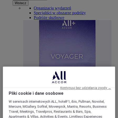
Wstecz
Organizacja wydarzeń
Specjaliści w obszarze podróży
Podróże służbowe
ALL Accor+ Voyager
15% znizki
przez cały rok na pobyty w ponad
30
markach
Kontynuuj bez udzielania zgody →
Pliki cookie i dane osobowe
Dołącz Teraz
W serwisach internetowych ALL, hotelF1, ibis, Pullman, Novotel,
Mercure, MGallery, Sofitel, Movenpick, Mantra, Resorts, Business
Travel, Meetings, Travelpros, Restaurants & Bars, Spa,
Apartments & Villas, Activities & Events, Limitless Experiences