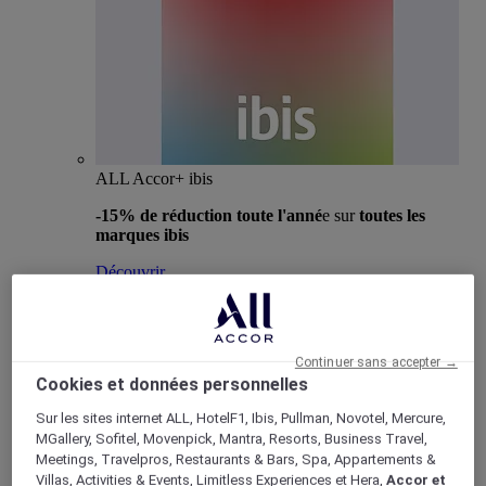
ALL Accor+ ibis
-15% de réduction toute l'anné
e sur
toutes les
marques ibis
Découvrir
Bons plans
Restaurants
Spa
Nos partenaires
Continuer sans accepter →
Carte cadeau
Cookies et données personnelles
Activités
Réunions & Evénements
Sur les sites internet ALL, HotelF1, Ibis, Pullman, Novotel, Mercure,
Retour
MGallery, Sofitel, Movenpick, Mantra, Resorts, Business Travel,
Organisation d'évènements
Meetings, Travelpros, Restaurants & Bars, Spa, Appartements &
Réservation groupe (+8 chambres)
Villas, Activities & Events, Limitless Experiences et Hera,
Accor et