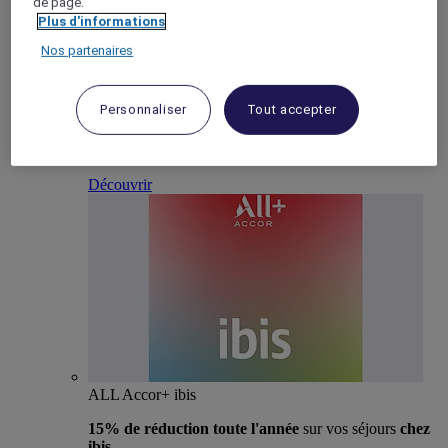
de page.
Plus d'informations
Nos partenaires
ALL Accor+ Voyager
Personnaliser
Tout accepter
15% de réduction toute l'année
sur vos séjours
dans
+30 marques
Découvrir
ALL Accor+ ibis
15% de réduction toute l'année
sur vos séjours
chez
ibis