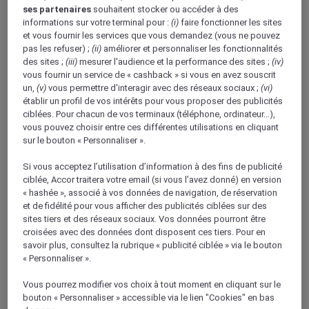
Avantages du programme de fidélité
ses partenaires
souhaitent stocker ou accéder à des
Types d'évènements
informations sur votre terminal pour :
(i)
faire fonctionner les sites
Réunions
et vous fournir les services que vous demandez (vous ne pouvez
Evènements privés
pas les refuser) ;
(ii)
améliorer et personnaliser les fonctionnalités
Séminaires
des sites ;
(iii)
mesurer l'audience et la performance des sites ;
(iv)
Conventions
vous fournir un service de « cashback » si vous en avez souscrit
Autres évènements
un,
(v)
vous permettre d'interagir avec des réseaux sociaux ;
(vi)
établir un profil de vos intérêts pour vous proposer des publicités
ciblées. Pour chacun de vos terminaux (téléphone, ordinateur…),
vous pouvez choisir entre ces différentes utilisations en cliquant
Professionnels
sur le bouton « Personnaliser ».
Retour
Organisateurs d'évènements
Si vous acceptez l’utilisation d’information à des fins de publicité
Professionnels du voyage
ciblée, Accor traitera votre email (si vous l’avez donné) en version
Voyageurs d'affaire
« hashée », associé à vos données de navigation, de réservation
NOS ABONNEMENTS
et de fidélité pour vous afficher des publicités ciblées sur des
ALL Accor+ Voyager
ALL Accor+ ibis
sites tiers et des réseaux sociaux. Vos données pourront être
croisées avec des données dont disposent ces tiers. Pour en
savoir plus, consultez la rubrique « publicité ciblée » via le bouton
« Personnaliser ».
Vous pourrez modifier vos choix à tout moment en cliquant sur le
bouton « Personnaliser » accessible via le lien "Cookies" en bas